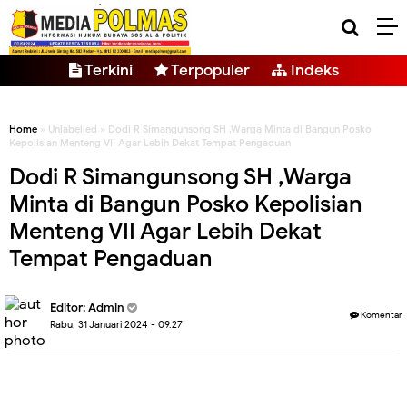
Terkini
Terpopuler
Indeks
Home
» Unlabelled » Dodi R Simangunsong SH ,Warga Minta di Bangun Posko
Kepolisian Menteng VII Agar Lebih Dekat Tempat Pengaduan
Dodi R Simangunsong SH ,Warga
Minta di Bangun Posko Kepolisian
Menteng VII Agar Lebih Dekat
Tempat Pengaduan
Editor: Admin
Komentar
Rabu, 31 Januari 2024 - 09.27