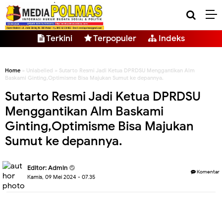
Terkini
Terpopuler
Indeks
Home
» Unlabelled » Sutarto Resmi Jadi Ketua DPRDSU Menggantikan Alm
Baskami Ginting,Optimisme Bisa Majukan Sumut ke depannya.
Sutarto Resmi Jadi Ketua DPRDSU
Menggantikan Alm Baskami
Ginting,Optimisme Bisa Majukan
Sumut ke depannya.
Editor: Admin
Komentar
Kamis, 09 Mei 2024 - 07.35