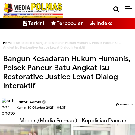
Terkini
Terpopuler
Indeks
Home
» Unlabelled » Bangun Kesadaran Hukum Humanis, Polsek Pancur Batu
Angkat Isu Restorative Justice Lewat Dialog Interaktif
Bangun Kesadaran Hukum Humanis,
Polsek Pancur Batu Angkat Isu
Restorative Justice Lewat Dialog
Interaktif
Editor: Admin
Komentar
Kamis, 30 Oktober 2025 - 04.35
Medan,(Media Polmas )– Kepolisian Daerah