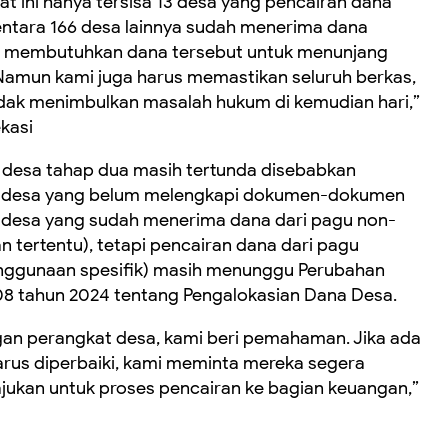
at ini hanya tersisa 13 desa yang pencairan dana
entara 166 desa lainnya sudah menerima dana
t membutuhkan dana tersebut untuk menunjang
Namun kami juga harus memastikan seluruh berkas,
 tidak menimbulkan masalah hukum di kemudian hari,”
kasi
 desa tahap dua masih tertunda disebabkan
 3 desa yang belum melengkapi dokumen-dokumen
0 desa yang sudah menerima dana dari pagu non-
 tertentu), tetapi pencairan dana dari pagu
enggunaan spesifik) masih menunggu Perubahan
08 tahun 2024 tentang Pengalokasian Dana Desa.
gan perangkat desa, kami beri pemahaman. Jika ada
rus diperbaiki, kami meminta mereka segera
ukan untuk proses pencairan ke bagian keuangan,”