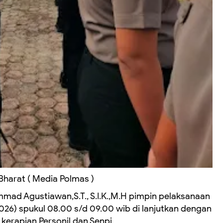
Bharat ( Media Polmas )
ad Agustiawan,S.T., S.I.K.,M.H pimpin pelaksanaan
026) spukul 08.00 s/d 09.00 wib di lanjutkan dengan
kerapian Personil dan Senpi.