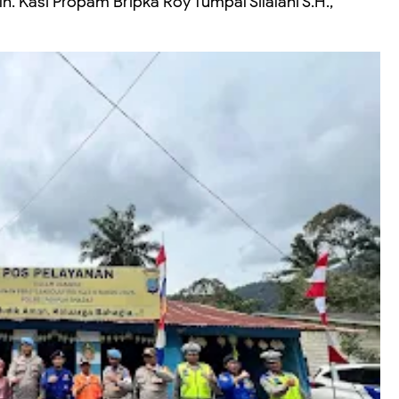
h. Kasi Propam Bripka Roy Tumpal Silalahi S.H.,