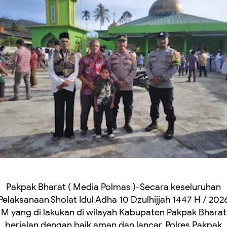
Pakpak Bharat ( Media Polmas )-Secara keseluruhan
Pelaksanaan Sholat Idul Adha 10 Dzulhijjah 1447 H / 202
M yang di lakukan di wilayah Kabupaten Pakpak Bharat
berjalan dengan baik aman dan lancar, Polres Pakpak