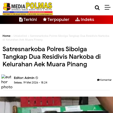
Terkini
Terpopuler
Indeks
Home
» Unlabelled » Satresnarkoba Polres Sibolga Tangkap Dua Residivis Narkoba
di Kelurahan Aek Muara Pinang
Satresnarkoba Polres Sibolga
Tangkap Dua Residivis Narkoba di
Kelurahan Aek Muara Pinang
Editor: Admin
Komentar
Selasa, 19 Mei 2026 - 18.24