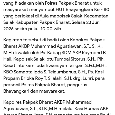
yang fi adakan oleh Polres Pakpak Bharat untuk
masyarakat menyambut HUT Bhayangkara Ke - 80
yang berlokasi di Aula mapolsek Salak Kecamatan
Salak Kabupaten Pakpak Bharat, Selasa 23 Juni
2026 sekira pukul 10.00 wib.
Kegiatan tersebut di hadiri oleh Kapolres Pakpak
Bharat AKBP Muhammad Agustiawan, S.T., S.I.K.,
M.H di wakili oleh Ps. Kabag SDM AKP Raymond B.
Hall, Kapolsek Salak Iptu Tumpal Sitorus, S.H., Plh.
Kasat Intelkam Ipda Irwansyah Tarigan, S.Pd.,M.H.,
KBO Samapta Ipda S. Telaumbanua, S.H., Ps. Kasi
Propam Bripka Roy T. Silalahi, S.H, drg. Luhri, para
personil Polres Pakpak Bharat, pengurus
Bhayangkari dan masyarakat.
Kapolres Pakpak Bharat AKBP Muhammad
Agustiawan, S.T., S.I.K.,M.H melalui Kasi Humas AKP
Amron Simanullang, S.H mengatakan kegiatan Bakti