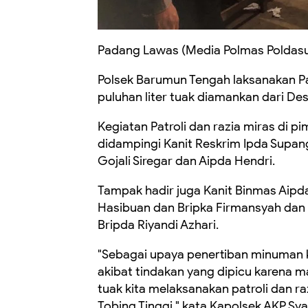
Padang Lawas (Media Polmas Poldas
Polsek Barumun Tengah laksanakan Pat
puluhan liter tuak diamankan dari D
Kegiatan Patroli dan razia miras di p
didampingi Kanit Reskrim Ipda Supang
Gojali Siregar dan Aipda Hendri.
Tampak hadir juga Kanit Binmas Aipd
Hasibuan dan Bripka Firmansyah dan
Bripda Riyandi Azhari.
"Sebagai upaya penertiban minuman k
akibat tindakan yang dipicu karena
tuak kita melaksanakan patroli dan r
Tobing Tinggi," kata Kapolsek AKP Sya