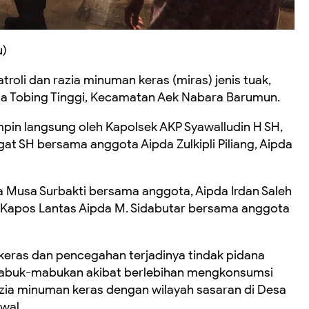
u)
roli dan razia minuman keras (miras) jenis tuak,
esa Tobing Tinggi, Kecamatan Aek Nabara Barumun.
impin langsung oleh Kapolsek AKP Syawalludin H SH,
at SH bersama anggota Aipda Zulkipli Piliang, Aipda
a Musa Surbakti bersama anggota, Aipda Irdan Saleh
 Kapos Lantas Aipda M. Sidabutar bersama anggota
eras dan pencegahan terjadinya tindak pidana
 mabuk-mabukan akibat berlebihan mengkonsumsi
azia minuman keras dengan wilayah sasaran di Desa
wal.