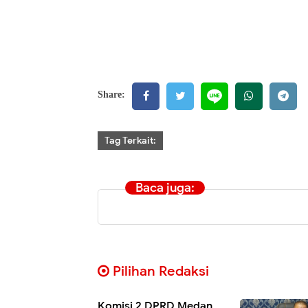
Share:
Tag Terkait:
Baca juga:
Pilihan Redaksi
Komisi 2 DPRD Medan