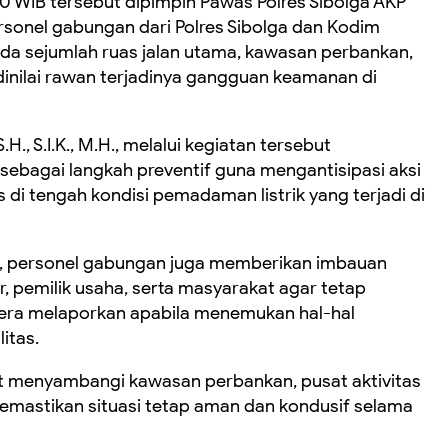
.00 WIB tersebut dipimpin Pawas Polres Sibolga AKP
sonel gabungan dari Polres Sibolga dan Kodim
pada sejumlah ruas jalan utama, kawasan perbankan,
dinilai rawan terjadinya gangguan keamanan di
H., S.I.K., M.H., melalui kegiatan tersebut
sebagai langkah preventif guna mengantisipasi aksi
di tengah kondisi pemadaman listrik yang terjadi di
i, personel gabungan juga memberikan imbauan
, pemilik usaha, serta masyarakat agar tetap
ra melaporkan apabila menemukan hal-hal
itas.
rut menyambangi kawasan perbankan, pusat aktivitas
emastikan situasi tetap aman dan kondusif selama