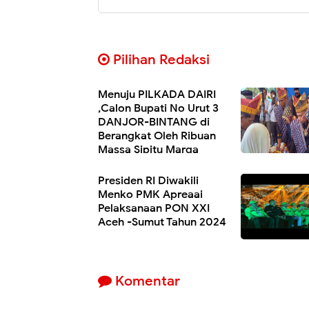
Pilihan Redaksi
Menuju PILKADA DAIRI
,Calon Bupati No Urut 3
DANJOR-BINTANG di
Berangkat Oleh Ribuan
Massa Sipitu Marga
Beserta Bruna dan Kula Kulana Dalam Ac
Persodipen.
Presiden RI Diwakili
Menko PMK Apreaai
Pelaksanaan PON XXI
Aceh -Sumut Tahun 2024
Komentar