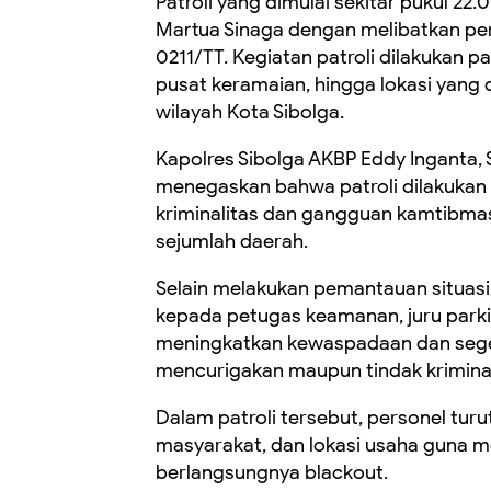
Patroli yang dimulai sekitar pukul 22
Martua Sinaga dengan melibatkan per
0211/TT. Kegiatan patroli dilakukan 
pusat keramaian, hingga lokasi yang 
wilayah Kota Sibolga.
Kapolres Sibolga AKBP Eddy Inganta, S.
menegaskan bahwa patroli dilakukan 
kriminalitas dan gangguan kamtibmas 
sejumlah daerah.
Selain melakukan pemantauan situas
kepada petugas keamanan, juru parkir
meningkatkan kewaspadaan dan sege
mencurigakan maupun tindak kriminal
Dalam patroli tersebut, personel tu
masyarakat, dan lokasi usaha guna m
berlangsungnya blackout.